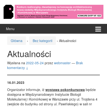
Przejdź
Przejdź
do
do
treści
menu
głównego
Menu
Główna
›
Bez kategorii
›
Aktualności
Aktualności
Wysłana na
2022-05-24
przez
webmaster
—
Brak
komentarzy ↓
16.01.2023
Organizator informuje, iż
wystawa pokonkursowa
będzie
dostępna w Międzynarodowym Instytucie Biologii
Molekularnej i Komórkowej w Warszawie przy ul. Trojdena 4
(wejście do budynku od strony ul. Pawińskiego) w sali nr